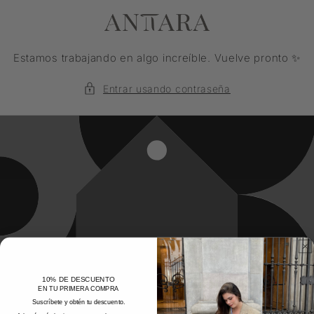
Ir
directamente
al contenido
Estamos trabajando en algo increíble. Vuelve pronto ✨
Entrar usando contraseña
10% DE DESCUENTO
EN TU PRIMERA COMPRA
Suscríbete y obtén tu descuento.