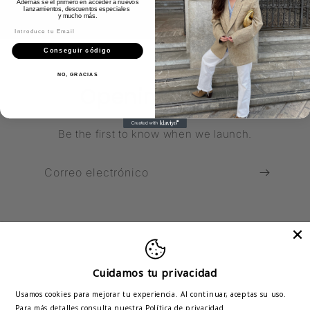
Además sé el primero en acceder a nuevos
lanzamientos, descuentos especiales
y
mucho más.
Introduce tu correo
Conseguir código
NO, GRACIAS
Opening soon
Be the first to know when we launch.
Correo electrónico
Cuidamos tu privacidad
Pinterest
Instagram
Usamos cookies para mejorar tu experiencia. Al continuar, aceptas su uso.
Para más detalles consulta nuestra
Política de privacidad