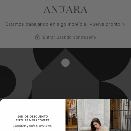
Ir
directamente
al contenido
Estamos trabajando en algo increíble. Vuelve pronto ✨
Entrar usando contraseña
10% DE DESCUENTO
EN TU PRIMERA COMPRA
Suscríbete y obtén tu descuento.