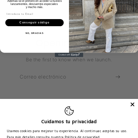
Además sé el primero en acceder a nuevos
lanzamientos, descuentos especiales
y
mucho más.
Introduce tu correo
Conseguir código
NO, GRACIAS
Opening soon
Be the first to know when we launch.
Correo electrónico
Cuidamos tu privacidad
Pinterest
Instagram
Usamos cookies para mejorar tu experiencia. Al continuar, aceptas su uso.
Para más detalles consulta nuestra
Política de privacidad